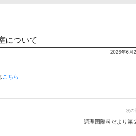
室について
2026年6月
は
こちら
次の
調理国際科だより第