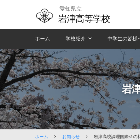
Skip
愛知県立
to
岩津高等学校
content
ホーム
学校紹介
中学生の皆様
岩
ホーム
お知らせ
岩津高校調理国際科の