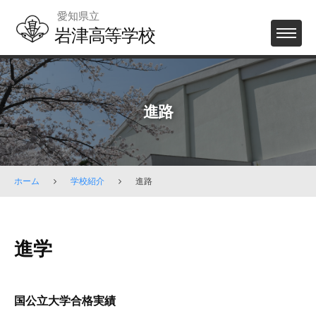
Skip
愛知県立
to
岩津高等学校
MENU
content
進路
ホーム
学校紹介
進路
進
進学
路
2026
国公立大学合格実績
年