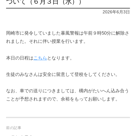
ついて（６月３日（水））
2026年6月3日
岡崎市に発令していました暴風警報は午前９時50分に解除さ
れました。それに伴い授業を行います。
本日の日程は
こちら
となります。
生徒のみなさんは安全に留意して登校をしてください。
なお、車での送りにつきましては、構内がたいへん込み合う
ことが予想されますので、余裕をもってお願いします。
Post
前の記事