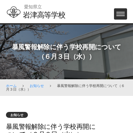
Skip
愛知県立
to
岩津高等学校
MENU
content
暴風警報解除に伴う学校再開について
（６月３日（水））
ホーム
お知らせ
暴風警報解除に伴う学校再開について（６
月３日（水））
お知らせ
暴風警報解除に伴う学校再開に