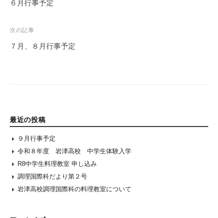
navigation
６月行事予定
次の記事
７月、８月行事予定
最近の投稿
９月行事予定
令和８年度 岩津高校 中学生体験入学
R8中学生料理教室 申し込み
調理国際科だより第２号
岩津高校調理国際科の料理教室について