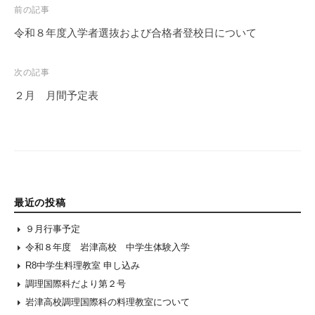
Post
前の記事
navigation
令和８年度入学者選抜および合格者登校日について
次の記事
２月 月間予定表
最近の投稿
９月行事予定
令和８年度 岩津高校 中学生体験入学
R8中学生料理教室 申し込み
調理国際科だより第２号
岩津高校調理国際科の料理教室について