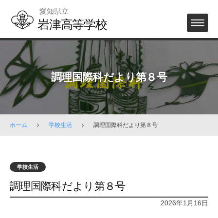
Skip
愛知県立
to
岩津高等学校
MENU
content
調理国際科だより第８号
ホーム
学校生活
調理国際科だより第８号
学校生活
調理国際科だより第８号
2026年1月16日