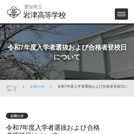
Skip
愛知県立
to
岩津高等学校
MENU
content
令和7年度入学者選抜および合格者登校日
について
ホーム
お知らせ
令和7年度入学者選抜および合格者登校日に
ついて
お知らせ
令和7年度入学者選抜および合格