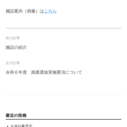
施設案内（画像）は
こちら
Post
前の記事
navigation
施設の紹介
次の記事
令和６年度 推薦選抜実施要項について
最近の投稿
９月行事予定