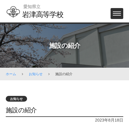
Skip
愛知県立
to
岩津高等学校
MENU
content
施設の紹介
ホーム
お知らせ
施設の紹介
お知らせ
施設の紹介
2023年8月18日