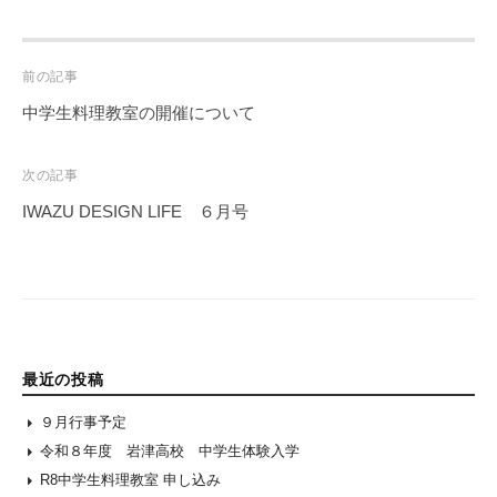
Post
前の記事
navigation
中学生料理教室の開催について
次の記事
IWAZU DESIGN LIFE ６月号
最近の投稿
９月行事予定
令和８年度 岩津高校 中学生体験入学
R8中学生料理教室 申し込み