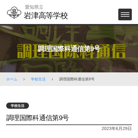
Skip
愛知県立
to
岩津高等学校
MENU
content
調理国際科通信第9号
ホーム
学校生活
調理国際科通信第9号
学校生活
調理国際科通信第9号
2023年6月29日